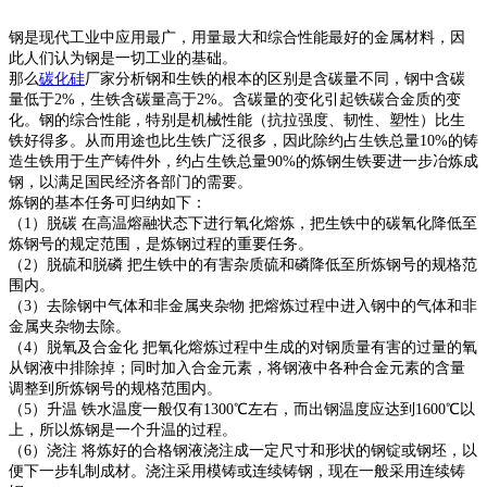
钢是现代工业中应用最广，用量最大和综合性能最好的金属材料，因
此人们认为钢是一切工业的基础。
那么
碳化硅
厂家分析钢和生铁的根本的区别是含碳量不同，钢中含碳
量低于2%，生铁含碳量高于2%。含碳量的变化引起铁碳合金质的变
化。钢的综合性能，特别是机械性能（抗拉强度、韧性、塑性）比生
铁好得多。从而用途也比生铁广泛很多，因此除约占生铁总量10%的铸
造生铁用于生产铸件外，约占生铁总量90%的炼钢生铁要进一步冶炼成
钢，以满足国民经济各部门的需要。
炼钢的基本任务可归纳如下：
（1）脱碳 在高温熔融状态下进行氧化熔炼，把生铁中的碳氧化降低至
炼钢号的规定范围，是炼钢过程的重要任务。
（2）脱硫和脱磷 把生铁中的有害杂质硫和磷降低至所炼钢号的规格范
围内。
（3）去除钢中气体和非金属夹杂物 把熔炼过程中进入钢中的气体和非
金属夹杂物去除。
（4）脱氧及合金化 把氧化熔炼过程中生成的对钢质量有害的过量的氧
从钢液中排除掉；同时加入合金元素，将钢液中各种合金元素的含量
调整到所炼钢号的规格范围内。
（5）升温 铁水温度一般仅有1300℃左右，而出钢温度应达到1600℃以
上，所以炼钢是一个升温的过程。
（6）浇注 将炼好的合格钢液浇注成一定尺寸和形状的钢锭或钢坯，以
便下一步轧制成材。浇注采用模铸或连续铸钢，现在一般采用连续铸