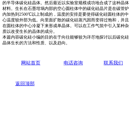
的半导体碳化硅晶体。然后最近以实验室规模成功地合成了这种晶体
材料。生长在石墨坩埚内部的空心圆柱体中的碳化硅晶片是在碳管炉
内加热到2500℃以上制成的，温度的安排是要使得碳化硅圆柱体的中
心温度较外部为低。向里面扩散的碳化硅蒸汽因而变得过饱和，并且
在圆柱体的中心冷凝下来形成单晶体。可以在工作气筑中引入某种杂
质以改变生长的晶体的成分。
本篇内容碳化硅小编的目的在于向往能够较为详尽地探讨以后碳化硅
晶体生长的方法和性质、以及趋向。
网站首页
电话咨询
联系我们
返回顶部