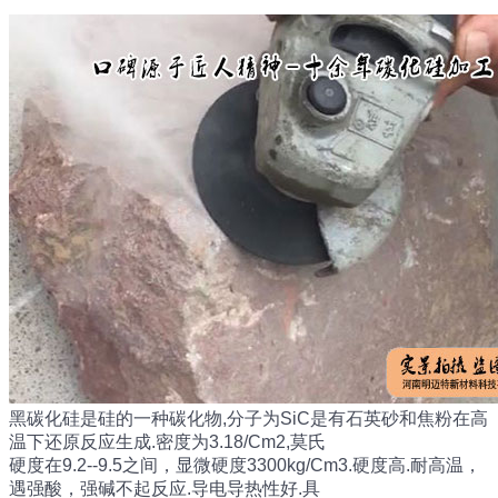
黑碳化硅是硅的一种碳化物,分子为SiC是有石英砂和焦粉在高
温下还原反应生成.密度为3.18/Cm2,莫氏
硬度在9.2--9.5之间，显微硬度3300kg/Cm3.硬度高.耐高温，
遇强酸，强碱不起反应.导电导热性好.具