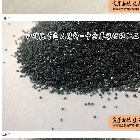
36#
46#