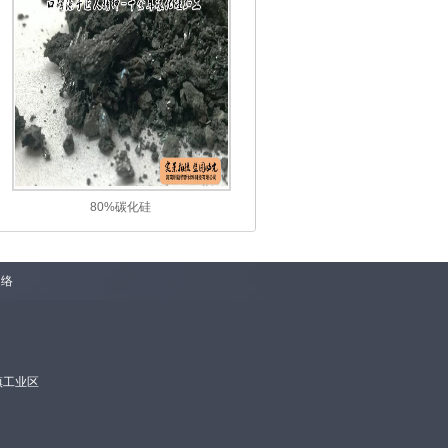
80%碳化硅
网络
镇工业区