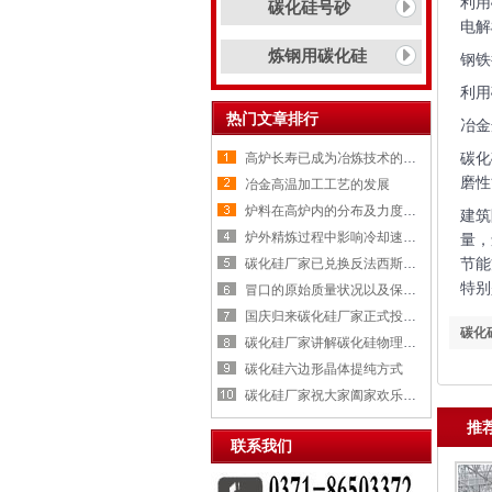
利用
碳化硅号砂
电解
炼钢用碳化硅
钢铁
利用
热门文章排行
冶金
碳化
高炉长寿已成为冶炼技术的重要
磨性
冶金高温加工工艺的发展
炉料在高炉内的分布及力度变化
建筑
炉外精炼过程中影响冷却速率的
量，
节能
碳化硅厂家已兑换反法西斯战争
特别
冒口的原始质量状况以及保温剂
国庆归来碳化硅厂家正式投入生
碳化
碳化硅厂家讲解碳化硅物理性质
碳化硅六边形晶体提纯方式
碳化硅厂家祝大家阖家欢乐，喜
推
联系我们