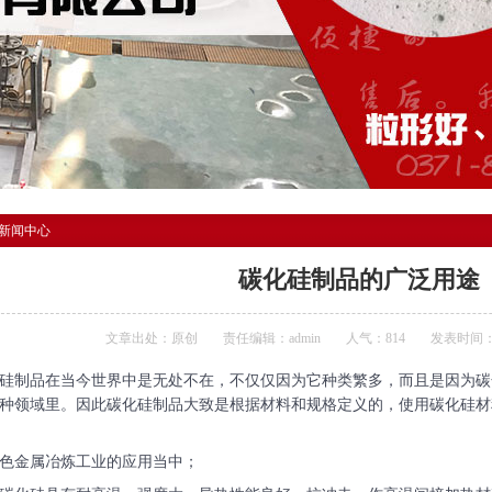
新闻中心
碳化硅制品的广泛用途
文章出处：原创
责任编辑：admin
人气：
814
发表时间：201
硅制品在当今世界中
是无处不在，不仅仅因为它种类繁多，而且是因为碳
种领域里。因此
碳化硅制品
大致是根据材料和规格定义的，使用碳化硅材
色金属冶炼工业的应用当中；