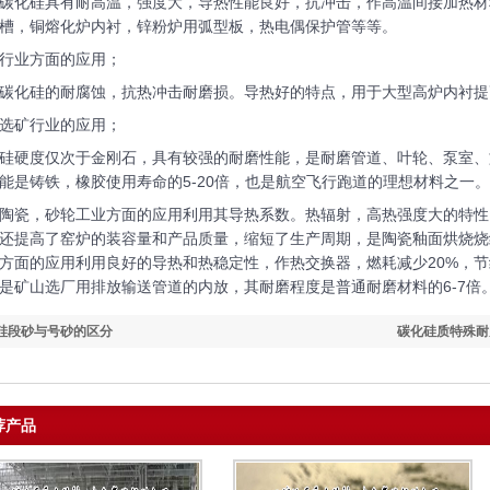
碳化硅具有耐高温，强度大，导热性能良好，抗冲击，作高温间接加热材
槽，铜熔化炉内衬，锌粉炉用弧型板，热电偶保护管等等。
行业方面的应用；
碳化硅的耐腐蚀，抗热冲击耐磨损。导热好的特点，用于大型高炉内衬提
选矿行业的应用；
硅硬度仅次于金刚石，具有较强的耐磨性能，是耐磨管道、叶轮、泵室、
能是铸铁，橡胶使用寿命的5-20倍，也是航空飞行跑道的理想材料之一。
陶瓷，砂轮工业方面的应用利用其导热系数。热辐射，高热强度大的特性
还提高了窑炉的装容量和产品质量，缩短了生产周期，是陶瓷釉面烘烧烧
方面的应用利用良好的导热和热稳定性，作热交换器，燃耗减少20%，节约燃
是矿山选厂用排放输送管道的内放，其耐磨程度是普通耐磨材料的6-7倍
硅段砂与号砂的区分
碳化硅质特殊耐
荐产品