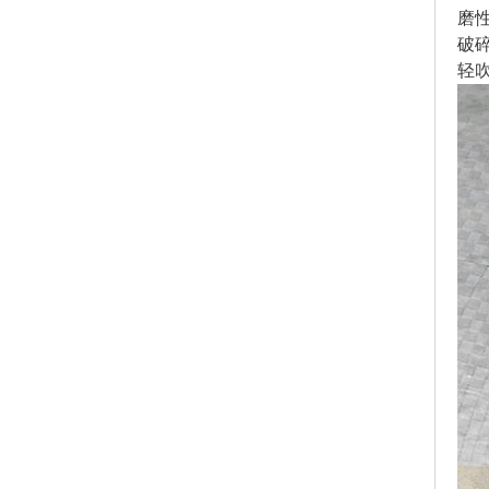
磨
破
轻