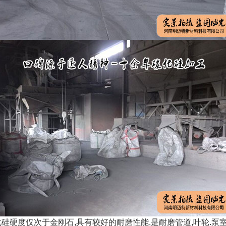
硅硬度仅次于金刚石,具有较好的耐磨性能,是耐磨管道,叶轮.泵室