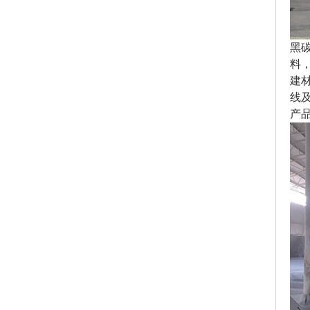
黑
料
建
线
产