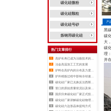
碳化硅微粉
碳化硅颗粒
产
碳化硅号砂
黑碳
炼钢用碳化硅
碳
大
碳
热门文章排行
理
高炉长寿已成为冶炼技术的重要
并
冶金高温加工工艺的发展
炉料在高炉内的分布及力度变化
炉外精炼过程中影响冷却速率的
碳化硅厂家已兑换反法西斯战争
冒口的原始质量状况以及保温剂
国庆归来碳化硅厂家正式投入生
碳化硅厂家讲解碳化硅物理性质
碳化硅六边形晶体提纯方式