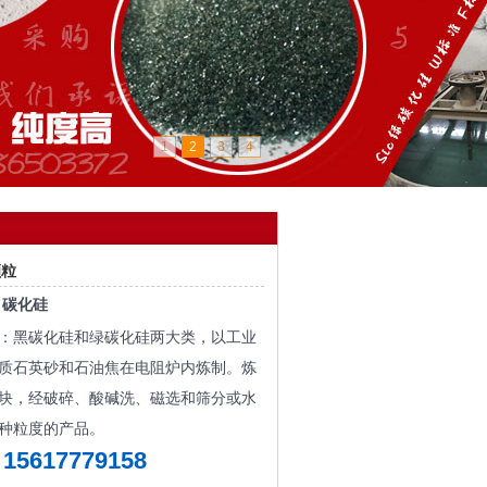
1
2
3
4
颗粒
：
碳化硅
：黑碳化硅和绿碳化硅两大类，以工业
质石英砂和石油焦在电阻炉内炼制。炼
块，经破碎、酸碱洗、磁选和筛分或水
种粒度的产品。
15617779158
：